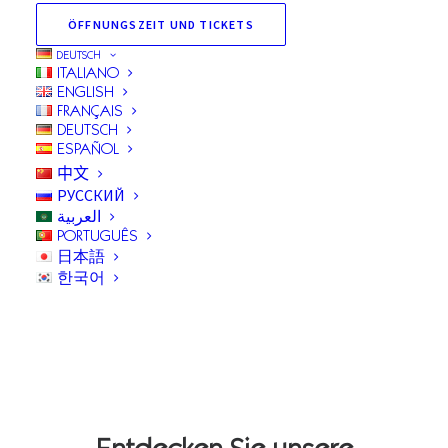
SO
VIELE
ÖFFNUNGSZEIT UND TICKETS
DEUTSCH
SEHENSWÜRDIGKEITEN
ITALIANO
ENGLISH
IN
EINER
EINZIGEN
FRANÇAIS
DEUTSCH
MUSEUMSINSTITUTION
ESPAÑOL
中文
РУССКИЙ
العربية
PORTUGUÊS
日本語
한국어