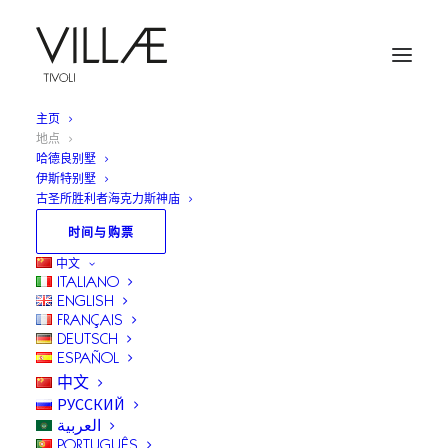
主页
地点
哈德良别墅
伊斯特别墅
地点
古圣所胜利者海克力斯神庙
时间与购票
Le Villae由哈德良别墅、伊斯特别墅、古圣所胜利者
中文
ITALIANO
海克力斯、Ponderaria食堂和普拉特伊陵墓组成。
ENGLISH
FRANÇAIS
2016年9月1日开始的文化部改革后，位于Tivoli市的Le
DEUTSCH
ESPAÑOL
Villae进行整合，由哈德良别墅和伊斯特别墅管理部进
中文
行自主管理。
РУССКИЙ
العربية
该管理部的目标是促进各遗址的保护、增值和使用，
PORTUGUÊS