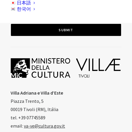
data, only for the purposes described above, and in
日本語
accordance with existing applicable laws and
한국어
regulations.
Read More
Villa Adriana e Villa d’Este
Piazza Trento, 5
00019 Tivoli (RM), Itália
tel. +39 07745589
email:
va-ve@cultura.gov.it