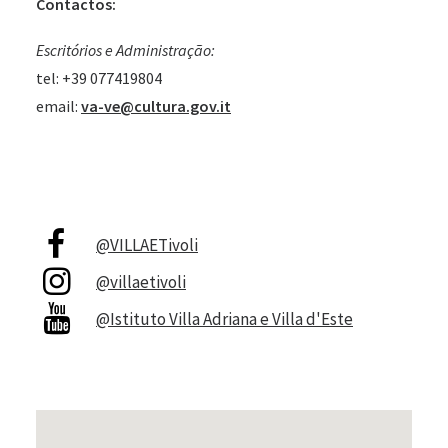
Contactos:
Escritórios e Administração:
tel: +39 077419804
email:
va-ve@cultura.gov.it
@VILLAETivoli
@villaetivoli
@Istituto Villa Adriana e Villa d'Este