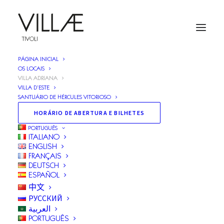
PÁGINA INICIAL
OS LOCAIS
VILLA ADRIANA
VILLA D’ESTE
SUBSCREVA A LISTA DE ENDEREÇOS
SANTUÁRIO DE HÉRCULES VITORIOSO
HORÁRIO DE ABERTURA E BILHETES
PORTUGUÊS
ITALIANO
ENGLISH
FRANÇAIS
DEUTSCH
ESPAÑOL
中文
I accept the Privacy Policy.
РУССКИЙ
Pursuant to artt. 13 and 14 of EU Regulation 679/2016,
العربية
you give your consent to processing your personal
PORTUGUÊS