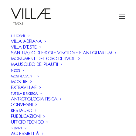
I LUOGHI
VILLA ADRIANA
VILLA D’ESTE
SANTUARIO DI ERCOLE VINCITORE E ANTIQUARIUM
Bilancio preventivo e
MONUMENTI DEL FORO DI TIVOLI
MAUSOLEO DEI PLAUTII
consuntivo
NEWS
MOSTRE/EVENTI
MOSTRE
EXTRAVILLAE
TUTELA E RICERCA
ANTROPOLOGIA FISICA
Dlgs 33/2013 - Articolo 29, comma 1
- Obblighi di
CONVEGNI
RESTAURO
pubblicazione del bilancio, preventivo e consuntivo, e
PUBBLICAZIONI
del Piano degli indicatori e risultati attesi di bilancio,
UFFICIO TECNICO
SERVIZI
nonché dei dati concernenti il monitoraggio degli
ACCESSIBILITÀ