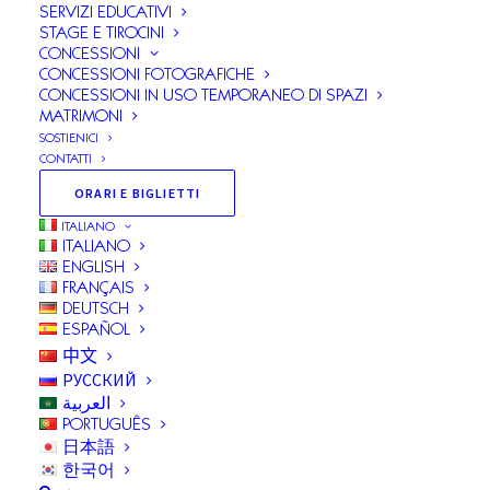
obiettivi
SERVIZI EDUCATIVI
STAGE E TIROCINI
1. Le pubbliche amministrazioni pubblicano i dati
CONCESSIONI
relativi al bilancio di previsione e a quello consuntivo di
CONCESSIONI FOTOGRAFICHE
CONCESSIONI IN USO TEMPORANEO DI SPAZI
ciascun anno in forma sintetica, aggregata e
MATRIMONI
semplificata, anche con il ricorso a rappresentazioni
SOSTIENICI
grafiche, al fine di assicurare la piena accessibilità e
CONTATTI
comprensibilità.
ORARI E BIGLIETTI
ITALIANO
ITALIANO
ENGLISH
FRANÇAIS
Approvazione Bilancio di Previsione Esercizio
DEUTSCH
Finanziario 2026 – Istituto Villa Adriana e Villa
ESPAÑOL
d’Este.
中文
РУССКИЙ
In questa sezione, ai sensi del D.Lgs. 33/2013 e del D.Lgs. 36/2023, si
العربية
pubblica la documentazione relativa al bilancio di previsione 2026,
PORTUGUÊS
approvato con Decreto del Direttore Generale Musei n. 179 del
日本語
16/03/2026. Decreto_bilancio_prev_2026_Villa_Adriana_Villa_D_Este;
한국어
Relazione Bilancio di…