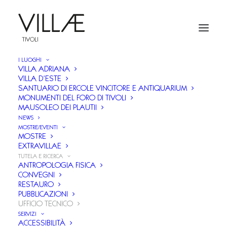
I LUOGHI
VILLA ADRIANA
VILLA D’ESTE
SANTUARIO DI ERCOLE VINCITORE E ANTIQUARIUM
MONUMENTI DEL FORO DI TIVOLI
MAUSOLEO DEI PLAUTII
NEWS
MOSTRE/EVENTI
MOSTRE
EXTRAVILLAE
TUTELA E RICERCA
ANTROPOLOGIA FISICA
CONVEGNI
RESTAURO
L’
Ufficio Tecnico
progetta e dirige le opere di
PUBBLICAZIONI
UFFICIO TECNICO
manutenzione, restauro e valorizzazione
degli
SERVIZI
immobili e dell’ampio e vario patrimonio storico,
ACCESSIBILITÀ