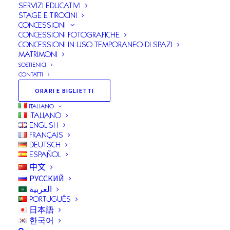
SERVIZI EDUCATIVI
architettonico ed archeologico delle Villae. È
STAGE E TIROCINI
composto da un
team di architetti ed assistenti
CONCESSIONI
CONCESSIONI FOTOGRAFICHE
tecnici
attivi in tutti i siti. L’ufficio ha sede principale in
CONCESSIONI IN USO TEMPORANEO DI SPAZI
Villa Adriana, ma opera su tutte le aree di competenza
MATRIMONI
SOSTIENICI
dell’Istituto.
CONTATTI
ORARI E BIGLIETTI
ITALIANO
ATTIVITÀ SVOLTE
ITALIANO
ENGLISH
FRANÇAIS
CONTATTI
DEUTSCH
ESPAÑOL
中文
РУССКИЙ
العربية
PORTUGUÊS
日本語
한국어