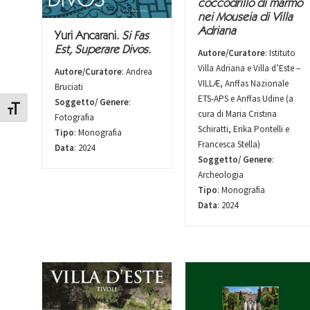
coccodrillo di marmo
nei Mouseia di Villa
Adriana
Yuri Ancarani.
Si Fas
Est, Superare Divos.
Autore/Curatore
: Istituto
Villa Adriana e Villa d’Este –
Autore/Curatore
: Andrea
VILLÆ, Anffas Nazionale
Bruciati
ETS-APS e Anffas Udine (a
Soggetto/ Genere
:
Attiva/disattiva dimensione testo
cura di Maria Cristina
Fotografia
Schiratti, Erika Pontelli e
Tipo
: Monografia
Francesca Stella)
Data
: 2024
Soggetto/ Genere
:
Archeologia
Tipo
: Monografia
Data
: 2024