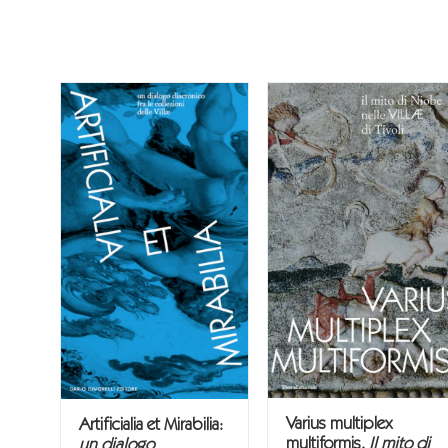
Varius multiplex
Artificialia et Mirabilia:
multiformis.
Il mito di
un dialogo