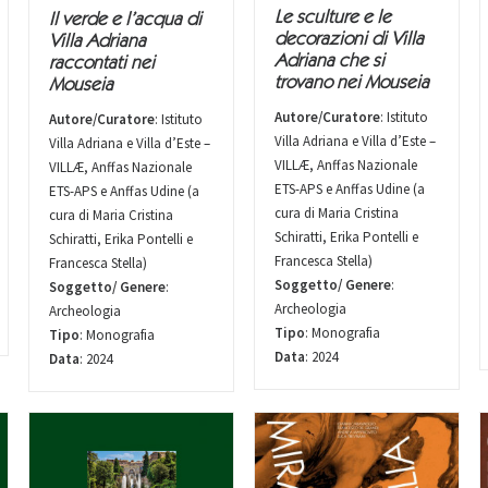
Le sculture e le
Il verde e l’acqua di
decorazioni di Villa
Villa Adriana
Adriana che si
raccontati nei
trovano nei Mouseia
Mouseia
Autore/Curatore
: Istituto
Autore/Curatore
: Istituto
Villa Adriana e Villa d’Este –
Villa Adriana e Villa d’Este –
VILLÆ, Anffas Nazionale
VILLÆ, Anffas Nazionale
ETS-APS e Anffas Udine (a
ETS-APS e Anffas Udine (a
cura di Maria Cristina
cura di Maria Cristina
Schiratti, Erika Pontelli e
Schiratti, Erika Pontelli e
Francesca Stella)
Francesca Stella)
Soggetto/ Genere
:
Soggetto/ Genere
:
Archeologia
Archeologia
Tipo
: Monografia
Tipo
: Monografia
Data
: 2024
Data
: 2024