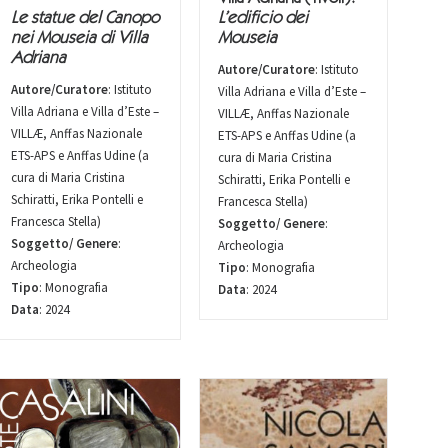
L’edificio dei
Le statue del Canopo
Mouseia
nei Mouseia di Villa
Adriana
Autore/Curatore
: Istituto
Autore/Curatore
: Istituto
Villa Adriana e Villa d’Este –
Villa Adriana e Villa d’Este –
VILLÆ, Anffas Nazionale
VILLÆ, Anffas Nazionale
ETS-APS e Anffas Udine (a
ETS-APS e Anffas Udine (a
cura di Maria Cristina
cura di Maria Cristina
Schiratti, Erika Pontelli e
Schiratti, Erika Pontelli e
Francesca Stella)
Francesca Stella)
Soggetto/ Genere
:
Soggetto/ Genere
:
Archeologia
Archeologia
Tipo
: Monografia
Tipo
: Monografia
Data
: 2024
Data
: 2024