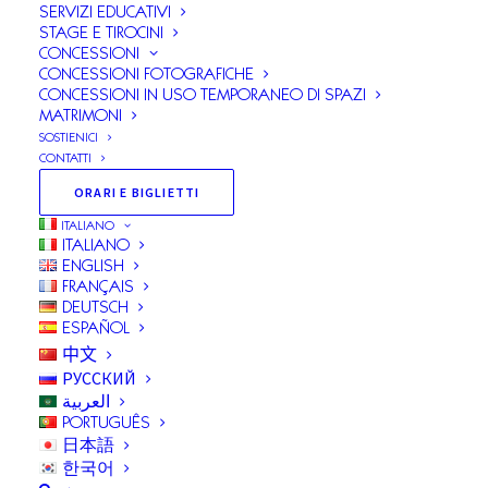
SERVIZI EDUCATIVI
STAGE E TIROCINI
CONCESSIONI
CONCESSIONI FOTOGRAFICHE
CONCESSIONI IN USO TEMPORANEO DI SPAZI
MATRIMONI
SOSTIENICI
VILLAE Futura: musei,
CONTATTI
parchi, giardini in
ORARI E BIGLIETTI
evoluzione
ITALIANO
ITALIANO
ENGLISH
FRANÇAIS
DEUTSCH
Villae Futura
ESPAÑOL
musei, parchi, giardini in evoluzione
中文
РУССКИЙ
a cura di
Andrea Bruciati
العربية
PORTUGUÊS
日本語
Villa d’Este, Tivoli
한국어