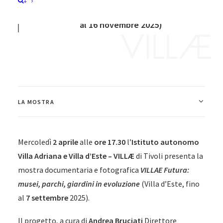
+
dal 2 Aprile al 7 Settembre 2025
(prorogata
al 16 novembre 2025)
LA MOSTRA
Mercoledì
2 aprile
alle
ore 17.30
l’
Istituto autonomo
Villa Adriana e Villa d’Este – VILLÆ
di Tivoli presenta la
mostra documentaria e fotografica
VILLAE Futura:
musei, parchi, giardini in evoluzione
(Villa d’Este, fino
al
7 settembre
2025).
Il progetto, a cura di
Andrea Bruciati
Direttore