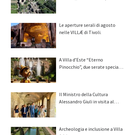
orari e biglietti
Le aperture serali di agosto
nelle VILLÆ di Tivoli.
A Villa d’Este “Eterno
Pinocchio”, due serate speciali
per celebrare il bicentenario di
Collodi
Il Ministro della Cultura
Alessandro Giuli in visita al
Santuario di Ercole Vincitore e a
Villa Adriana
Archeologia e inclusione a Villa