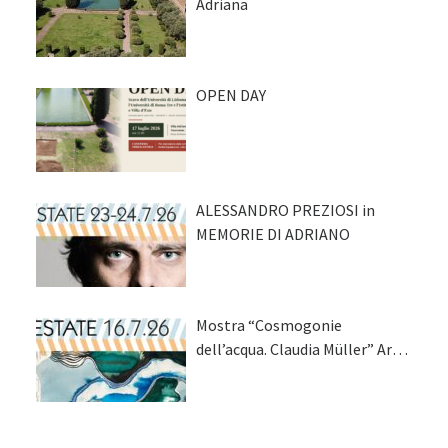
Adriana
OPEN DAY
ALESSANDRO PREZIOSI in
MEMORIE DI ADRIANO
Mostra “Cosmogonie
dell’acqua. Claudia Müller” Arte
e territorio si incontrano a
Tivoli nel primo progetto del
programma MuseoNatura.