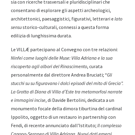
sia con ricerche trasversali e pluridisciplinari che
consentano di esplorare gli aspetti archeologici,
architettonici, paesaggistici, figurativi, letterari e
lato
sensu
storico-culturali, connessi a questa forma
edilizia di lunghissima durata.
Le VILLÆ partecipano al Convegno con tre relazioni:
Ninfei come luoghi delle Muse: Villa Adriana e la
sua
riscoperta agli albori del Rinascimento
, curata
personalmente dal direttore Andrea Bruciati; “
Gli
stucchi su su figuravano i dolci episodi del
mito di Grecia”.
La Grotta di Diana di Villa
d’Este tra metamorfosi narrate
e immagini incise
, di Davide Bertolini, dedicata a un
monumento focale della dimora tiburtina del cardinal
Ippolito, oggetto di un restauro in partnership con
Fendi, di recente annunciato dall’Istituto;
Il complesso
Canopo-Serapeo di Villa Adriana. Nuovi dati emersi