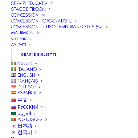
7 DICEMBRE 2023
|
IN
NEWS
SERVIZI EDUCATIVI
STAGE E TIROCINI
CONCESSIONI
CONCESSIONI FOTOGRAFICHE
CONCESSIONI IN USO TEMPORANEO DI SPAZI
MATRIMONI
SOSTIENICI
CONTATTI
ORARI E BIGLIETTI
ITALIANO
ITALIANO
ENGLISH
Le
VILLÆ
partecipano al Convegno Internazionale di
FRANÇAIS
Studi
DEUTSCH
ESPAÑOL
Né spelunca o caverna è fra i sassi…
中文
РУССКИЙ
العربية
Ninfei antichi e moderni a Roma e nel Lazio.
PORTUGUÊS
日本語
Archeologia e Fortuna di uno spazio polisemico
한국어