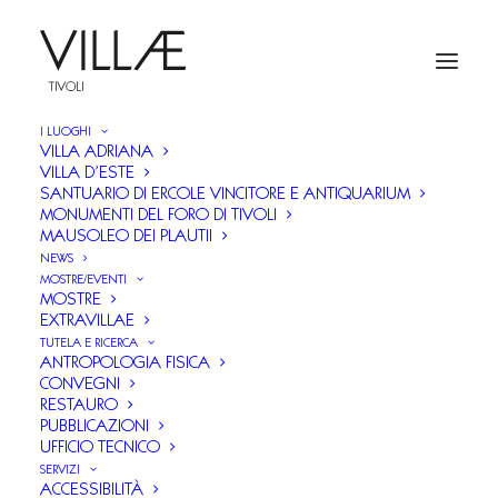
I LUOGHI
VILLA ADRIANA
VILLA D’ESTE
SANTUARIO DI ERCOLE VINCITORE E ANTIQUARIUM
Né spelunca o caverna è
MONUMENTI DEL FORO DI TIVOLI
MAUSOLEO DEI PLAUTII
fra i sassi… Ninfei antichi
NEWS
MOSTRE/EVENTI
MOSTRE
e moderni a Roma e nel
EXTRAVILLAE
TUTELA E RICERCA
Lazio. Archeologia e
ANTROPOLOGIA FISICA
CONVEGNI
Fortuna di uno spazio
RESTAURO
PUBBLICAZIONI
polisemico
UFFICIO TECNICO
SERVIZI
ACCESSIBILITÀ